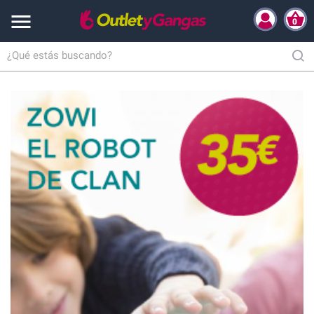

0
Inicio
Hogar y Complementos
Climatización
Ventiladores