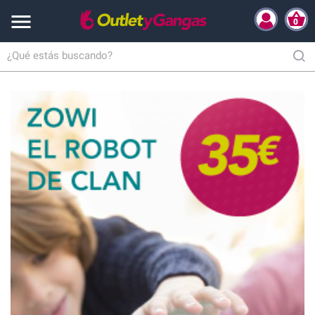

0
Inicio
Hogar y Complementos
Iluminaciòn