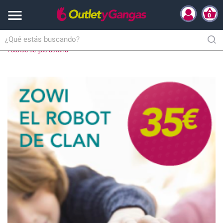

0
Inicio
Electrodomésticos
Calefacción
Estufas
Estufas de gas
Estufas de gas butano