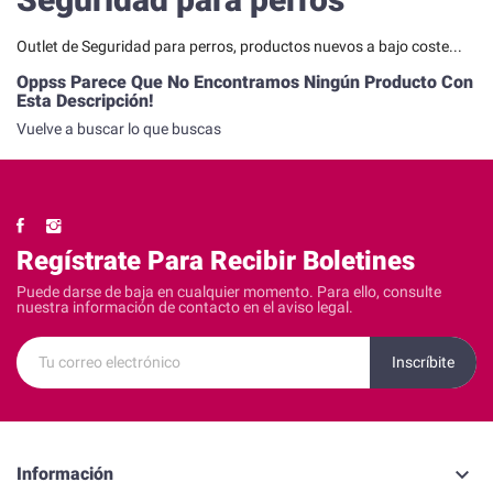
Outlet de Seguridad para perros, productos nuevos a bajo coste...
Oppss Parece Que No Encontramos Ningún Producto Con
Esta Descripción!
Vuelve a buscar lo que buscas
Regístrate Para Recibir Boletines
Puede darse de baja en cualquier momento. Para ello, consulte
nuestra información de contacto en el aviso legal.
keyboard_arrow_down
Información