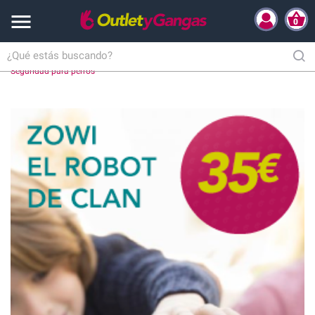

0
Inicio
Hogar y Complementos
Mascotas
Productos para Perros
Seguridad para perros