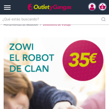

0
Inicio
Hogar y Complementos
Herramientas
Herramientas de Medición
Detectores de Voltaje