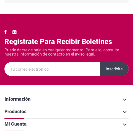
Regístrate Para Recibir Boletines
Puede darse de baja en cualquier momento. Para ello, consulte
nuestra información de contacto en el aviso legal.
keyboard_arrow_down
Información
keyboard_arrow_down
Productos
keyboard_arrow_down
Mi Cuenta