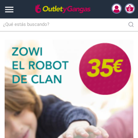

0
Inicio
Salud y Cuidado personal
Bebé y puericultura