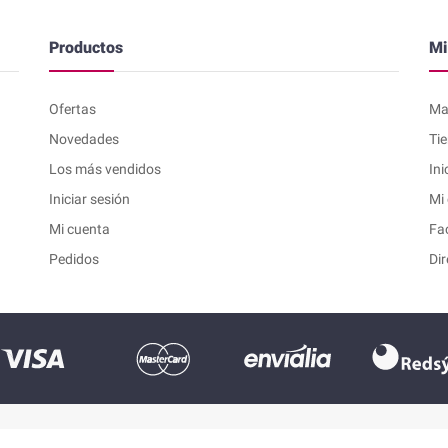
Productos
Mi
Ofertas
Map
Novedades
Ti
Los más vendidos
Ini
Iniciar sesión
Mi
Mi cuenta
Fa
Pedidos
Di
tlet y Gangas.