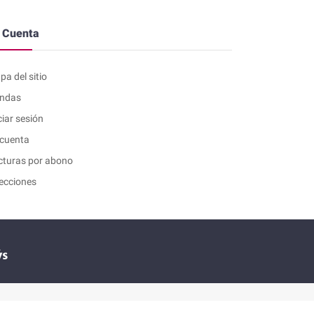
 Cuenta
a del sitio
endas
ciar sesión
 cuenta
cturas por abono
recciones