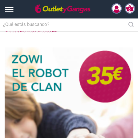

0
Inicio
Hogar y Complementos
Colecciones
Antiguedades
Billetes y monedas de colección