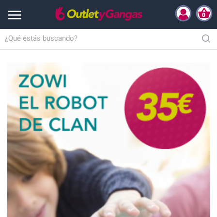

0
Inicio
Moda y Complementos
Abrigos
Mujer
Chaquetas mujer